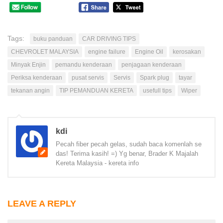
Tags:
buku panduan
CAR DRIVING TIPS
CHEVROLET MALAYSIA
engine failure
Engine Oil
kerosakan
Minyak Enjin
pemandu kenderaan
penjagaan kenderaan
Periksa kenderaan
pusat servis
Servis
Spark plug
tayar
tekanan angin
TIP PEMANDUAN KERETA
usefull tips
Wiper
kdi
Pecah fiber pecah gelas, sudah baca komenlah se
das! Terima kasih! =) Yg benar, Brader K Majalah
Kereta Malaysia - kereta info
LEAVE A REPLY