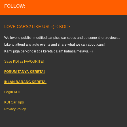
FOLLOW:
LOVE CARS? LIKE US! =) < KDI >
We love to publish modified car pics, car specs and do some short reviews..
Like to attend any auto events and share what we can about cars!
Kami juga berkongsi tips kereta dalam bahasa melayu. =)
Save KDI as FAVOURITE!
FORUM TANYA KERETA!
IKLAN BARANG KERETA
–
Login KDI
KDI Car Tips
Privacy Policy