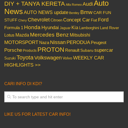
Auto
DIY + TANYA KERETA
Audi
Alfa Romeo
News
Bmw
AUTO NEWS update
CAR FUN
Bentley
Chevrolet
Concept Car
Ford
STUFF
Citroen
Fiat
Chery
Honda
Hyundai
Kia
Formula 1
Lamborghini
Land Rover
Jaguar
Mercedes Benz
Mazda
Mitsubishi
Lotus
Nissan
PERODUA
MOTORSPORT
Peugeot
Naza
PROTON
Porsche
supercar
Renault
Subaru
Products
Toyota
Volkswagen
WEEKLY CAR
Volvo
Suzuki
HIGHLIGHTS >>
CARI INFO DI KDI?
LIKE US FOR LATEST CAR INFO!