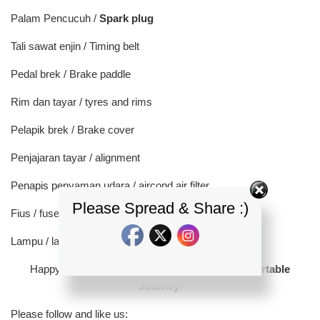
Palam Pencucuh /
Spark plug
Tali sawat enjin / Timing belt
Pedal brek / Brake paddle
Rim dan tayar / tyres and rims
Pelapik brek / Brake cover
Penjajaran tayar / alignment
Penapis penyaman udara / aircond air filter
Please Spread & Share :)
Fius / fuse
Lampu / lamp
Happy Holiday and Have A Very Safe And
Comfortable
Journey
!
Please follow and like us: