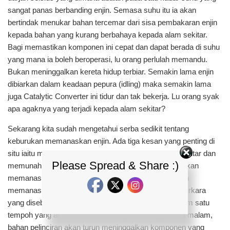
sangat panas berbanding enjin. Semasa suhu itu ia akan
bertindak menukar bahan tercemar dari sisa pembakaran enjin
kepada bahan yang kurang berbahaya kepada alam sekitar.
Bagi memastikan komponen ini cepat dan dapat berada di suhu
yang mana ia boleh beroperasi, lu orang perlulah memandu.
Bukan meninggalkan kereta hidup terbiar. Semakin lama enjin
dibiarkan dalam keadaan pepura (idling) maka semakin lama
juga Catalytic Converter ini tidur dan tak bekerja. Lu orang syak
apa agaknya yang terjadi kepada alam sekitar?
Sekarang kita sudah mengetahui serba sedikit tentang
keburukan memanaskan enjin. Ada tiga kesan yang penting di
situ iaitu membazir bahan api, mencemarkan alam sekitar dan
Please Spread & Share :)
memunah wang ringgit. Mari kita lihat apa pula kebaikkan
memanaskan enjin. Khabar-khabar angin mengatakan
memanaskan enjin juga ada faedahnya. Salah satu perkara
yang disebut adalah semasa enjin ditinggalkan di dalam satu
tempoh yang agak lama, iaitu mungkin sehingga satu malam,
bahan pelinciran akan turun meninggalkan komponen yang