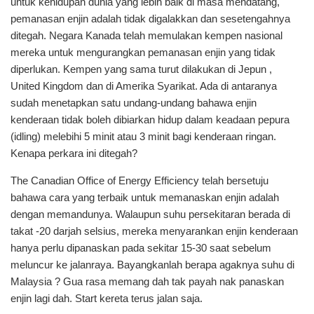
untuk kehidupan dunia yang lebih baik di masa mendatang,
pemanasan enjin adalah tidak digalakkan dan sesetengahnya
ditegah. Negara Kanada telah memulakan kempen nasional
mereka untuk mengurangkan pemanasan enjin yang tidak
diperlukan. Kempen yang sama turut dilakukan di Jepun ,
United Kingdom dan di Amerika Syarikat. Ada di antaranya
sudah menetapkan satu undang-undang bahawa enjin
kenderaan tidak boleh dibiarkan hidup dalam keadaan pepura
(idling) melebihi 5 minit atau 3 minit bagi kenderaan ringan.
Kenapa perkara ini ditegah?
The Canadian Office of Energy Efficiency telah bersetuju
bahawa cara yang terbaik untuk memanaskan enjin adalah
dengan memandunya. Walaupun suhu persekitaran berada di
takat -20 darjah selsius, mereka menyarankan enjin kenderaan
hanya perlu dipanaskan pada sekitar 15-30 saat sebelum
meluncur ke jalanraya. Bayangkanlah berapa agaknya suhu di
Malaysia ? Gua rasa memang dah tak payah nak panaskan
enjin lagi dah. Start kereta terus jalan saja.