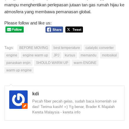
mampu menghentikan perlepasan jutaan tan gas rumah hijau ke
atmosfera yang membawa pemanasan global.
Please follow and like us:
Tags:
BEFORE MOVING
best temperature
catalytic converter
engine
engine warm up
JPJ
kursus
memandu
motosikal
panaskan enjin
SHOULD WARM UP
warm ENGINE
warm up engine
kdi
Pecah fiber pecah gelas, sudah baca komenlah se
das! Terima kasih! =) Yg benar, Brader K Majalah
Kereta Malaysia - kereta info