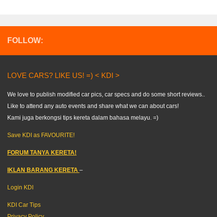
FOLLOW:
LOVE CARS? LIKE US! =) < KDI >
We love to publish modified car pics, car specs and do some short reviews..
Like to attend any auto events and share what we can about cars!
Kami juga berkongsi tips kereta dalam bahasa melayu. =)
Save KDI as FAVOURITE!
FORUM TANYA KERETA!
IKLAN BARANG KERETA
–
Login KDI
KDI Car Tips
Privacy Policy