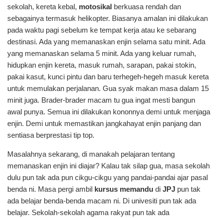
sekolah, kereta kebal,
motosikal
berkuasa rendah dan
sebagainya termasuk helikopter. Biasanya amalan ini dilakukan
pada waktu pagi sebelum ke tempat kerja atau ke sebarang
destinasi. Ada yang memanaskan enjin selama satu minit. Ada
yang memanaskan selama 5 minit. Ada yang keluar rumah,
hidupkan enjin kereta, masuk rumah, sarapan, pakai stokin,
pakai kasut, kunci pintu dan baru terhegeh-hegeh masuk kereta
untuk memulakan perjalanan. Gua syak makan masa dalam 15
minit juga. Brader-brader macam tu gua ingat mesti bangun
awal punya. Semua ini dilakukan kononnya demi untuk menjaga
enjin. Demi untuk memastikan jangkahayat enjin panjang dan
sentiasa berprestasi tip top.
Masalahnya sekarang, di manakah pelajaran tentang
memanaskan enjin ini diajar? Kalau tak silap gua, masa sekolah
dulu pun tak ada pun cikgu-cikgu yang pandai-pandai ajar pasal
benda ni. Masa pergi ambil
kursus memandu
di
JPJ
pun tak
ada belajar benda-benda macam ni. Di univesiti pun tak ada
belajar. Sekolah-sekolah agama rakyat pun tak ada