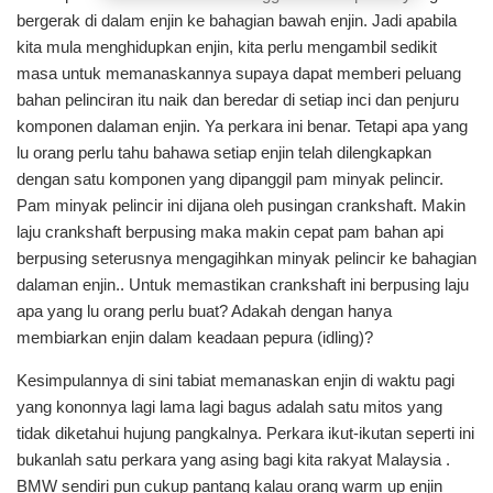
bergerak di dalam enjin ke bahagian bawah enjin. Jadi apabila
kita mula menghidupkan enjin, kita perlu mengambil sedikit
masa untuk memanaskannya supaya dapat memberi peluang
bahan pelinciran itu naik dan beredar di setiap inci dan penjuru
komponen dalaman enjin. Ya perkara ini benar. Tetapi apa yang
lu orang perlu tahu bahawa setiap enjin telah dilengkapkan
dengan satu komponen yang dipanggil pam minyak pelincir.
Pam minyak pelincir ini dijana oleh pusingan crankshaft. Makin
laju crankshaft berpusing maka makin cepat pam bahan api
berpusing seterusnya mengagihkan minyak pelincir ke bahagian
dalaman enjin.. Untuk memastikan crankshaft ini berpusing laju
apa yang lu orang perlu buat? Adakah dengan hanya
membiarkan enjin dalam keadaan pepura (idling)?
Kesimpulannya di sini tabiat memanaskan enjin di waktu pagi
yang kononnya lagi lama lagi bagus adalah satu mitos yang
tidak diketahui hujung pangkalnya. Perkara ikut-ikutan seperti ini
bukanlah satu perkara yang asing bagi kita rakyat Malaysia .
BMW sendiri pun cukup pantang kalau orang warm up enjin