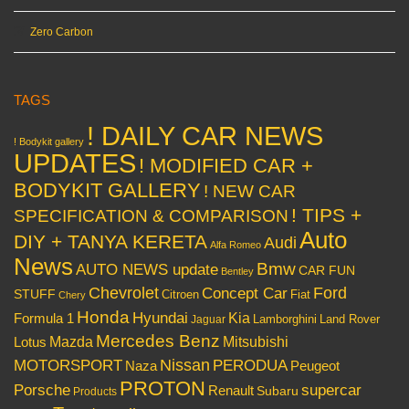
Zero Carbon
TAGS
! DAILY CAR NEWS
! Bodykit gallery
UPDATES
! MODIFIED CAR +
BODYKIT GALLERY
! NEW CAR
! TIPS +
SPECIFICATION & COMPARISON
Auto
DIY + TANYA KERETA
Audi
Alfa Romeo
News
Bmw
AUTO NEWS update
CAR FUN
Bentley
Chevrolet
Concept Car
Ford
STUFF
Citroen
Fiat
Chery
Honda
Hyundai
Kia
Formula 1
Lamborghini
Land Rover
Jaguar
Mercedes Benz
Mazda
Mitsubishi
Lotus
Nissan
PERODUA
MOTORSPORT
Peugeot
Naza
PROTON
Porsche
supercar
Renault
Subaru
Products