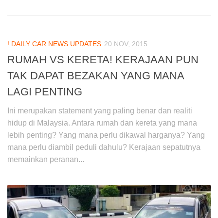
! DAILY CAR NEWS UPDATES
20 NOV, 2015
RUMAH VS KERETA! KERAJAAN PUN
TAK DAPAT BEZAKAN YANG MANA
LAGI PENTING
Ini merupakan statement yang paling benar dan realiti
hidup di Malaysia. Antara rumah dan kereta yang mana
lebih penting? Yang mana perlu dikawal harganya? Yang
mana perlu diambil peduli dahulu? Kerajaan sepatutnya
memainkan peranan...