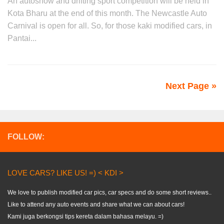
An autoshow and drifting sport competition will be held in
Kota Bharu at the end of this month. The Newcastle Auto
Carnival is open for all. So, for those kaki modified cars, in
Pantai...
Next Page »
FOLLOW:
LOVE CARS? LIKE US! =) < KDI >
We love to publish modified car pics, car specs and do some short reviews..
Like to attend any auto events and share what we can about cars!
Kami juga berkongsi tips kereta dalam bahasa melayu. =)