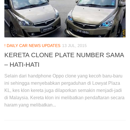
! DAILY CAR NEWS UPDATES
13 JUL, 2015
KERETA CLONE PLATE NUMBER SAMA
– HATI-HATI
Selain dari handphone Oppo clone yang kecoh baru-baru
ini sehingga menyebabkan pergaduhan di Lowyat Plaza
KL, kes klon kereta juga dilaporkan semakin menjadi-jadi
di Malaysia. Kereta klon ini melibatkan pendaftaran secara
haram yang melibatkan...