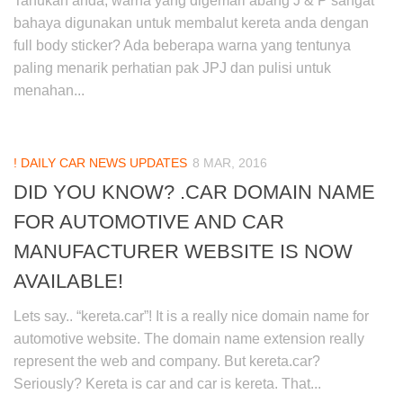
Tahukah anda, warna yang digemari abang J & P sangat
bahaya digunakan untuk membalut kereta anda dengan
full body sticker? Ada beberapa warna yang tentunya
paling menarik perhatian pak JPJ dan pulisi untuk
menahan...
! DAILY CAR NEWS UPDATES
8 MAR, 2016
DID YOU KNOW? .CAR DOMAIN NAME
FOR AUTOMOTIVE AND CAR
MANUFACTURER WEBSITE IS NOW
AVAILABLE!
Lets say.. “kereta.car”! It is a really nice domain name for
automotive website. The domain name extension really
represent the web and company. But kereta.car?
Seriously? Kereta is car and car is kereta. That...