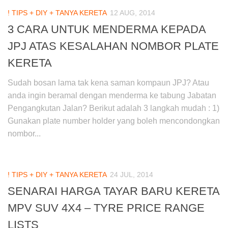
! TIPS + DIY + TANYA KERETA
12 AUG, 2014
3 CARA UNTUK MENDERMA KEPADA
JPJ ATAS KESALAHAN NOMBOR PLATE
KERETA
Sudah bosan lama tak kena saman kompaun JPJ? Atau
anda ingin beramal dengan menderma ke tabung Jabatan
Pengangkutan Jalan? Berikut adalah 3 langkah mudah : 1)
Gunakan plate number holder yang boleh mencondongkan
nombor...
! TIPS + DIY + TANYA KERETA
24 JUL, 2014
SENARAI HARGA TAYAR BARU KERETA
MPV SUV 4X4 – TYRE PRICE RANGE
LISTS