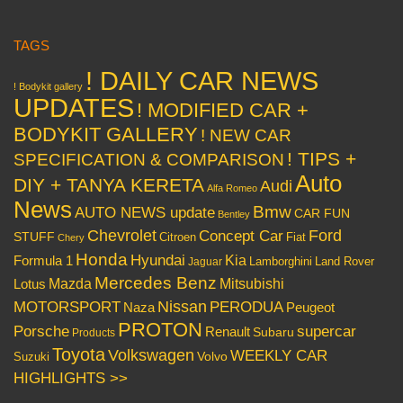
TAGS
! DAILY CAR NEWS
! Bodykit gallery
UPDATES
! MODIFIED CAR +
BODYKIT GALLERY
! NEW CAR
! TIPS +
SPECIFICATION & COMPARISON
Auto
DIY + TANYA KERETA
Audi
Alfa Romeo
News
Bmw
AUTO NEWS update
CAR FUN
Bentley
Chevrolet
Concept Car
Ford
STUFF
Citroen
Fiat
Chery
Honda
Hyundai
Kia
Formula 1
Lamborghini
Land Rover
Jaguar
Mercedes Benz
Mazda
Mitsubishi
Lotus
Nissan
PERODUA
MOTORSPORT
Peugeot
Naza
PROTON
Porsche
supercar
Renault
Subaru
Products
Toyota
Volkswagen
WEEKLY CAR
Volvo
Suzuki
HIGHLIGHTS >>