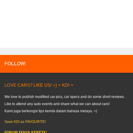
FOLLOW:
LOVE CARS? LIKE US! =) < KDI >
We love to publish modified car pics, car specs and do some short reviews..
Like to attend any auto events and share what we can about cars!
Kami juga berkongsi tips kereta dalam bahasa melayu. =)
Save KDI as FAVOURITE!
FORUM TANYA KERETA!