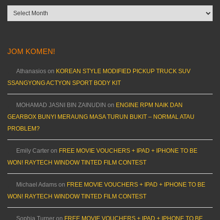
Archives
JOM KOMEN!
Athanasios
on
KOREAN STYLE MODIFIED PICKUP TRUCK SUV
SSANGYONG ACTYON SPORT BODY KIT
MOHAMAD JASNI BIN ZAINUDIN
on
ENGINE RPM NAIK DAN
GEARBOX BUNYI MERAUNG MASA TURUN BUKIT – NORMAL ATAU
PROBLEM?
Emily Carter
on
FREE MOVIE VOUCHERS + IPAD + IPHONE TO BE
WON! RAYTECH WINDOW TINTED FILM CONTEST
Michael Adams
on
FREE MOVIE VOUCHERS + IPAD + IPHONE TO BE
WON! RAYTECH WINDOW TINTED FILM CONTEST
Sophia Turner
on
FREE MOVIE VOUCHERS + IPAD + IPHONE TO BE