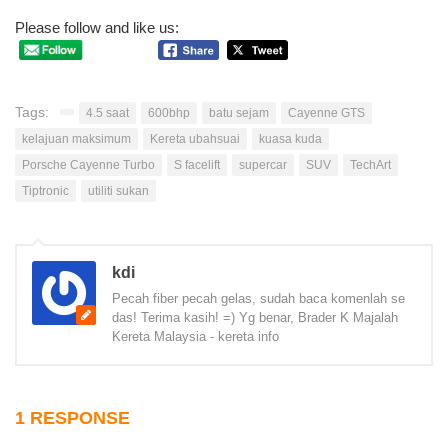
Please follow and like us:
Tags:
4.5 saat
600bhp
batu sejam
Cayenne GTS
kelajuan maksimum
Kereta ubahsuai
kuasa kuda
Porsche Cayenne Turbo
S facelift
supercar
SUV
TechArt
Tiptronic
utiliti sukan
kdi
Pecah fiber pecah gelas, sudah baca komenlah se
das! Terima kasih! =) Yg benar, Brader K Majalah
Kereta Malaysia - kereta info
1 RESPONSE