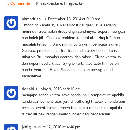
5 Comments
0 Trackbacks & Pingbacks
ahmadrizal
December 13, 2014 at 9:10 am
Tmpoh hri kereta sy sukar Untk tukar gear.. Bile sedang
memndu. Gear boleh droop dngn sendrinye.. Seperti free gear
pun boleh jdi.. Gearbox problem kate mknik.. Hmpir 2 thun
masalah terjadi… Bnyk mknik yg Saye jmpe bkata same..
Gearbox problem.. Tp Bru Bru ni radiator sy bocor.. Lpas
tukar yg Bru, masalah gearbox dah takde.. Skrng kereta sy
dah seperti sedia Kala.. Sy gne kerta atos auto trnmesion
hundai year 99.. Boleh Saudara jelaskan ape yg terjadi
sebenarnye..
donald
May 9, 2016 at 9:10 am
mengapa sebab kereta saya pandai naik tempereture apabila
kenderaan berhenti atau jem di traffic light..apabila kenderaan
bejalan seperti biasa temperature akn turun semula..apabila
di cek air bekurangan sedikit..boleh bagi pencerahan..
jeff
August 12, 2016 at 4:46 pm