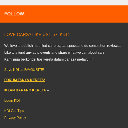
FOLLOW:
LOVE CARS? LIKE US! =) < KDI >
We love to publish modified car pics, car specs and do some short reviews..
Like to attend any auto events and share what we can about cars!
Kami juga berkongsi tips kereta dalam bahasa melayu. =)
Save KDI as FAVOURITE!
FORUM TANYA KERETA!
IKLAN BARANG KERETA
–
Login KDI
KDI Car Tips
Privacy Policy