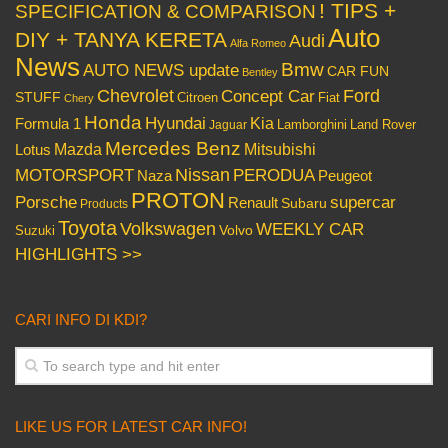
! TIPS +
SPECIFICATION & COMPARISON
Auto
DIY + TANYA KERETA
Audi
Alfa Romeo
News
Bmw
AUTO NEWS update
CAR FUN
Bentley
Chevrolet
Concept Car
Ford
STUFF
Citroen
Fiat
Chery
Honda
Hyundai
Kia
Formula 1
Lamborghini
Land Rover
Jaguar
Mercedes Benz
Mazda
Mitsubishi
Lotus
Nissan
PERODUA
MOTORSPORT
Peugeot
Naza
PROTON
Porsche
supercar
Renault
Subaru
Products
Toyota
Volkswagen
WEEKLY CAR
Volvo
Suzuki
HIGHLIGHTS >>
CARI INFO DI KDI?
LIKE US FOR LATEST CAR INFO!