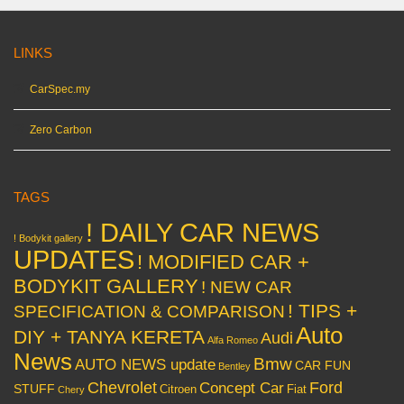
LINKS
CarSpec.my
Zero Carbon
TAGS
! DAILY CAR NEWS
! Bodykit gallery
UPDATES
! MODIFIED CAR +
BODYKIT GALLERY
! NEW CAR
! TIPS +
SPECIFICATION & COMPARISON
Auto
DIY + TANYA KERETA
Audi
Alfa Romeo
News
Bmw
AUTO NEWS update
CAR FUN
Bentley
Chevrolet
Concept Car
Ford
STUFF
Citroen
Fiat
Chery