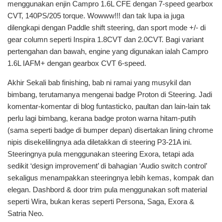
menggunakan enjin Campro 1.6L CFE dengan 7-speed gearbox
CVT, 140PS/205 torque. Wowww!!! dan tak lupa ia juga
dilengkapi dengan Paddle shift steering, dan sport mode +/- di
gear column seperti Inspira 1.8CVT dan 2.0CVT. Bagi variant
pertengahan dan bawah, engine yang digunakan ialah Campro
1.6L IAFM+ dengan gearbox CVT 6-speed.
Akhir Sekali bab finishing, bab ni ramai yang musykil dan
bimbang, terutamanya mengenai badge Proton di Steering. Jadi
komentar-komentar di blog funtasticko, paultan dan lain-lain tak
perlu lagi bimbang, kerana badge proton warna hitam-putih
(sama seperti badge di bumper depan) disertakan lining chrome
nipis disekelilingnya ada diletakkan di steering P3-21A ini.
Steeringnya pula menggunakan steering Exora, tetapi ada
sedikit ‘design improvement’ di bahagian ‘Audio switch control’
sekaligus menampakkan steeringnya lebih kemas, kompak dan
elegan. Dashbord & door trim pula menggunakan soft material
seperti Wira, bukan keras seperti Persona, Saga, Exora &
Satria Neo.