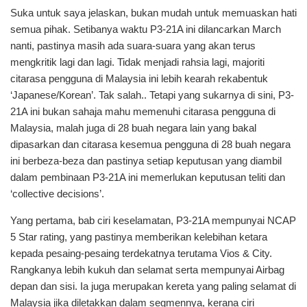
Suka untuk saya jelaskan, bukan mudah untuk memuaskan hati
semua pihak. Setibanya waktu P3-21A ini dilancarkan March
nanti, pastinya masih ada suara-suara yang akan terus
mengkritik lagi dan lagi. Tidak menjadi rahsia lagi, majoriti
citarasa pengguna di Malaysia ini lebih kearah rekabentuk
‘Japanese/Korean’. Tak salah.. Tetapi yang sukarnya di sini, P3-
21A ini bukan sahaja mahu memenuhi citarasa pengguna di
Malaysia, malah juga di 28 buah negara lain yang bakal
dipasarkan dan citarasa kesemua pengguna di 28 buah negara
ini berbeza-beza dan pastinya setiap keputusan yang diambil
dalam pembinaan P3-21A ini memerlukan keputusan teliti dan
‘collective decisions’.
Yang pertama, bab ciri keselamatan, P3-21A mempunyai NCAP
5 Star rating, yang pastinya memberikan kelebihan ketara
kepada pesaing-pesaing terdekatnya terutama Vios & City.
Rangkanya lebih kukuh dan selamat serta mempunyai Airbag
depan dan sisi. Ia juga merupakan kereta yang paling selamat di
Malaysia jika diletakkan dalam segmennya, kerana ciri