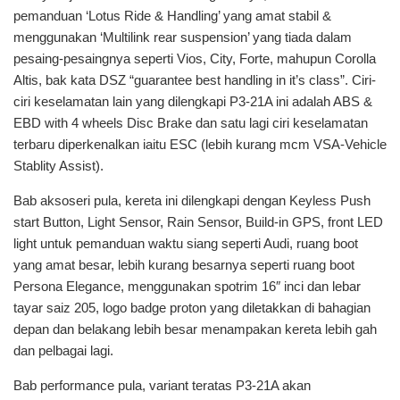
pemanduan ‘Lotus Ride & Handling’ yang amat stabil &
menggunakan ‘Multilink rear suspension’ yang tiada dalam
pesaing-pesaingnya seperti Vios, City, Forte, mahupun Corolla
Altis, bak kata DSZ “guarantee best handling in it’s class”. Ciri-
ciri keselamatan lain yang dilengkapi P3-21A ini adalah ABS &
EBD with 4 wheels Disc Brake dan satu lagi ciri keselamatan
terbaru diperkenalkan iaitu ESC (lebih kurang mcm VSA-Vehicle
Stablity Assist).
Bab aksoseri pula, kereta ini dilengkapi dengan Keyless Push
start Button, Light Sensor, Rain Sensor, Build-in GPS, front LED
light untuk pemanduan waktu siang seperti Audi, ruang boot
yang amat besar, lebih kurang besarnya seperti ruang boot
Persona Elegance, menggunakan spotrim 16″ inci dan lebar
tayar saiz 205, logo badge proton yang diletakkan di bahagian
depan dan belakang lebih besar menampakan kereta lebih gah
dan pelbagai lagi.
Bab performance pula, variant teratas P3-21A akan