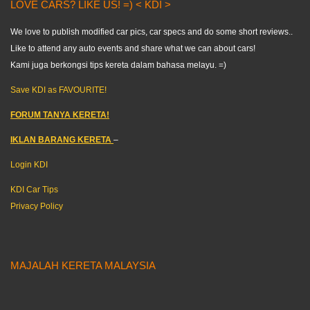
LOVE CARS? LIKE US! =) < KDI >
We love to publish modified car pics, car specs and do some short reviews..
Like to attend any auto events and share what we can about cars!
Kami juga berkongsi tips kereta dalam bahasa melayu. =)
Save KDI as FAVOURITE!
FORUM TANYA KERETA!
IKLAN BARANG KERETA
–
Login KDI
KDI Car Tips
Privacy Policy
MAJALAH KERETA MALAYSIA