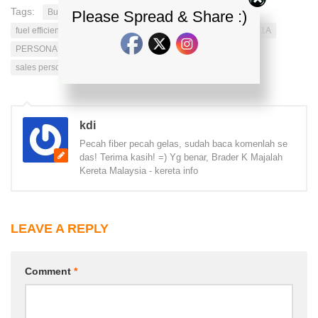
Tags:
Bumper
campro
City
CVT gearbox
espire
Please Spread & Share :)
fuel efficient
handling
Inspira
interior
P3-21A
p321A
PERSONA R
proton sales
REPLACEMENT
REVIEW
sales person
Tuah
kdi
Pecah fiber pecah gelas, sudah baca komenlah se
das! Terima kasih! =) Yg benar, Brader K Majalah
Kereta Malaysia - kereta info
LEAVE A REPLY
Comment
*