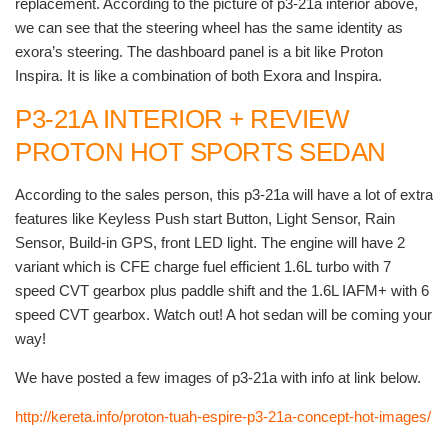
replacement. According to the picture of p3-21a interior above,
we can see that the steering wheel has the same identity as
exora’s steering. The dashboard panel is a bit like Proton
Inspira. It is like a combination of both Exora and Inspira.
P3-21A INTERIOR + REVIEW
PROTON HOT SPORTS SEDAN
According to the sales person, this p3-21a will have a lot of extra
features like Keyless Push start Button, Light Sensor, Rain
Sensor, Build-in GPS, front LED light. The engine will have 2
variant which is CFE charge fuel efficient 1.6L turbo with 7
speed CVT gearbox plus paddle shift and the 1.6L IAFM+ with 6
speed CVT gearbox. Watch out! A hot sedan will be coming your
way!
We have posted a few images of p3-21a with info at link below.
http://kereta.info/proton-tuah-espire-p3-21a-concept-hot-images/