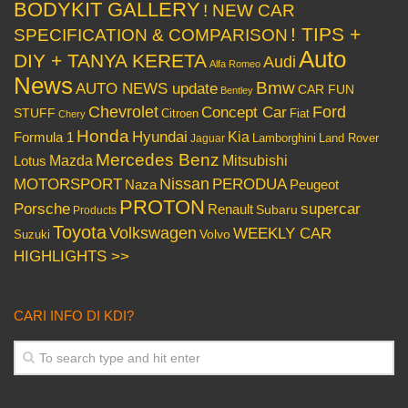
BODYKIT GALLERY
! NEW CAR
! TIPS +
SPECIFICATION & COMPARISON
Auto
DIY + TANYA KERETA
Audi
Alfa Romeo
News
Bmw
AUTO NEWS update
CAR FUN
Bentley
Chevrolet
Concept Car
Ford
STUFF
Citroen
Fiat
Chery
Honda
Hyundai
Kia
Formula 1
Lamborghini
Land Rover
Jaguar
Mercedes Benz
Mazda
Mitsubishi
Lotus
Nissan
PERODUA
MOTORSPORT
Peugeot
Naza
PROTON
Porsche
supercar
Renault
Subaru
Products
Toyota
Volkswagen
WEEKLY CAR
Volvo
Suzuki
HIGHLIGHTS >>
CARI INFO DI KDI?