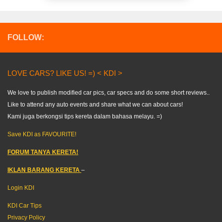
FOLLOW:
LOVE CARS? LIKE US! =) < KDI >
We love to publish modified car pics, car specs and do some short reviews..
Like to attend any auto events and share what we can about cars!
Kami juga berkongsi tips kereta dalam bahasa melayu. =)
Save KDI as FAVOURITE!
FORUM TANYA KERETA!
IKLAN BARANG KERETA
–
Login KDI
KDI Car Tips
Privacy Policy